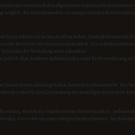
on Informationen nach den allgemeinen Gesetzen bleiben hiervon u
ng möglich. Bei Bekanntwerden von entsprechenden Rechtsverletz
auf deren Inhalte wir keinen Einfluss haben. Deshalb können wir 
ieter oder Betreiber der Seiten verantwortlich. Die verlinkten Sei
Zeitpunkt der Verlinkung nicht erkennbar.
n ist jedoch ohne konkrete Anhaltspunkte einer Rechtsverletzung n
auf diesen Seiten unterliegen dem deutschen Urheberrecht. Die Verv
en der schriftlichen Zustimmung des jeweiligen Autors bzw. Erste
ellt wurden, werden die Urheberrechte Dritter beachtet. Insbesonde
werden, bitten wir um einen entsprechenden Hinweis. Bei Bekannt