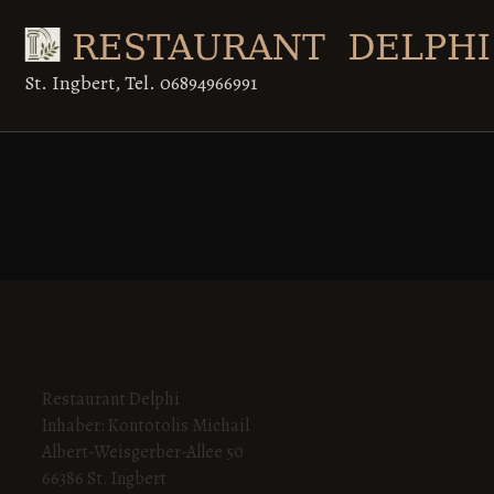
Skip
to
content
St. Ingbert, Tel. 06894966991
Restaurant Delphi
Inhaber: Kontotolis Michail
Albert-Weisgerber-Allee 50
66386 St. Ingbert